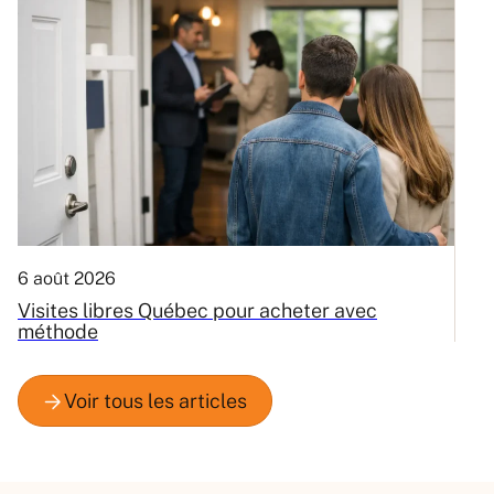
6 août 2026
3
Visites libres Québec pour acheter avec
C
méthode
Q