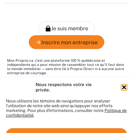
Mon-Proprio.ca, c’est une plateforme 100 % québécoise et
indépendante qui a pour mission de rassembler tout ce qu’il faut dans
le monde immobilier — sans être lié à Proprio Direct ni à aucune autre
entreprise de courtage.
Le mot "proprio", c’est pour dire "propriétaire", tout simplement. Notre
Nous respectons votre vie
but : vous aider à trouver les bons pros au bon moment!
privée.
Le contenu du site nous appartient et ne peut pas être utilisé sans
notre autorisation. Merci de respecter notre travail.
Nous utilisons les témoins de navigations pour analyser
l'utilisation de notre site web ainsi qu'appuyer nos efforts
marketing. Pour plus d'informations, consulter notre
Politique de
confidentialité
.
© Mon-Proprio.ca 2025. Tous droits réservés
Conditions d’utilisation