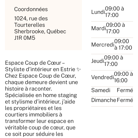
09:00 à
Coordonnées
Lundi
17:00
1024, rue des
Tourterelles
09:00 à
Mardi
Sherbrooke, Québec
17:00
J1R 0M5
09:00
Mercredi
à 17:00
09:00 à
Jeudi
Espace Coup de Cœur –
17:00
Styliste d’intérieur en Estrie ✨
09:00 à
Chez Espace Coup de Cœur,
Vendredi
16:00
chaque demeure devient une
histoire à raconter.
Samedi
Fermé
Spécialisée en home staging
Dimanche
Fermé
et stylisme d’intérieur, j’aide
les propriétaires et les
courtiers immobiliers à
transformer leur espace en
véritable coup de cœur, que
ce soit pour séduire les